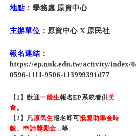
地點
：
學務處 原資中心
主辦單位
：
原資中心 X 原民社
報名連結
：
https://ep.nuk.edu.tw/activity/index/
0596-11f1-9506-113999391d77
【1】歡迎
一般生
報名EP系統者供
美
食
。
【2】
凡
原民生
報名即可
抵獎助學金時
數
、
申請獎勵金
...
等。